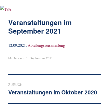
Veranstaltungen im
September 2021
12.09.2021:
Abteilungsversammlung
Autor
Veröffentlicht
McDance
1. September 2021
am
Beitragsnavigation
ZURÜCK
Veranstaltungen im Oktober 2020
Vorheriger
Beitrag: