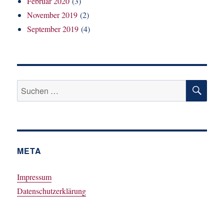
Februar 2020
(3)
November 2019
(2)
September 2019
(4)
SU
Suchen
nach:
META
Impressum
Datenschutzerklärung