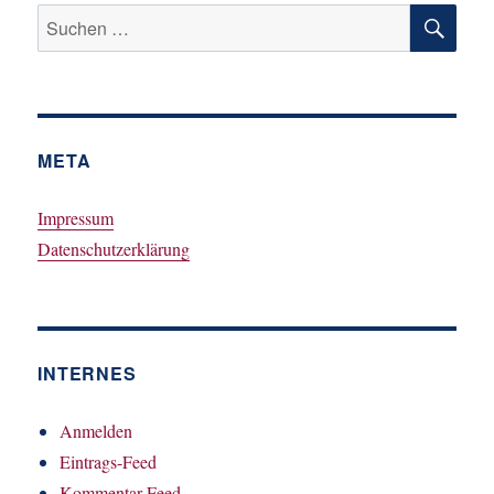
SU
Suchen
nach:
META
Impressum
Datenschutzerklärung
INTERNES
Anmelden
Eintrags-Feed
Kommentar-Feed