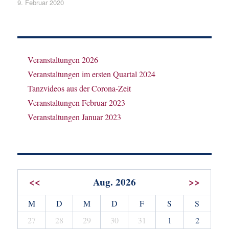
Veröffentlicht
9. Februar 2020
am
Veranstaltungen 2026
Veranstaltungen im ersten Quartal 2024
Tanzvideos aus der Corona-Zeit
Veranstaltungen Februar 2023
Veranstaltungen Januar 2023
<<
Aug. 2026
>>
M
D
M
D
F
S
S
27
28
29
30
31
1
2