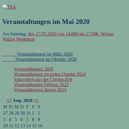
Zum
Inhalt
springen
Veranstaltungen im Mai 2020
Am Samstag,
den 17.05.2020 von 14:00h bis 17:00h, Wiener
Walzer Workshop
Autor
Veröffentlicht
McDance
9. Februar 2020
Beitragsnavigation
Vorheriger
am
Zurück
Veranstaltungen im März 2020
Nächster
Beitrag:
Weiter
Veranstaltungen im Oktober 2020
Beitrag:
Veranstaltungen 2026
Veranstaltungen im ersten Quartal 2024
Tanzvideos aus der Corona-Zeit
Veranstaltungen Februar 2023
Veranstaltungen Januar 2023
<<
Aug. 2026
>>
M
D
M
D
F
S
S
27
28
29
30
31
1
2
3
4
5
6
7
8
9
10
11
12
13
14
15
16