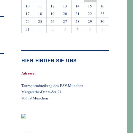
10
11
12
13
14
15
16
17
18
19
20
21
22
23
24
25
26
27
28
29
30
31
1
2
3
4
5
6
HIER FINDEN SIE UNS
Adresse:
Tanzsportabteilung des ESV-München
Margarethe-Danzi-Str. 21
80639 München