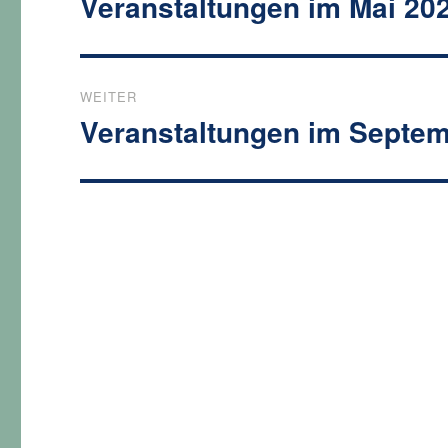
Veranstaltungen im Mai 20
Vorheriger
Beitrag:
WEITER
Veranstaltungen im Septe
Nächster
Beitrag: