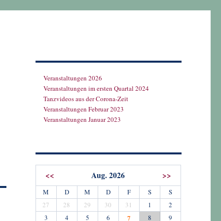
Veranstaltungen 2026
Veranstaltungen im ersten Quartal 2024
Tanzvideos aus der Corona-Zeit
Veranstaltungen Februar 2023
Veranstaltungen Januar 2023
<<
Aug. 2026
>>
M
D
M
D
F
S
S
27
28
29
30
31
1
2
3
4
5
6
7
8
9