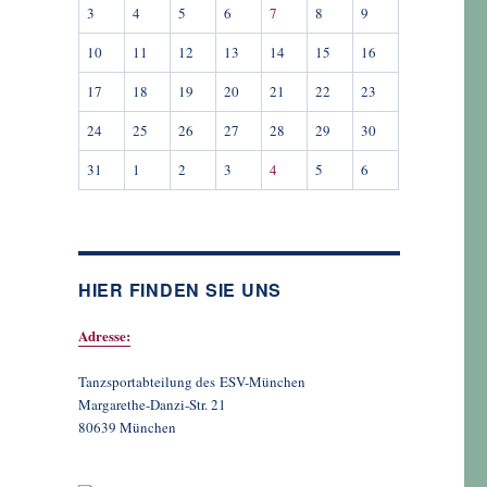
3
4
5
6
7
8
9
10
11
12
13
14
15
16
17
18
19
20
21
22
23
24
25
26
27
28
29
30
31
1
2
3
4
5
6
HIER FINDEN SIE UNS
Adresse:
Tanzsportabteilung des ESV-München
Margarethe-Danzi-Str. 21
80639 München