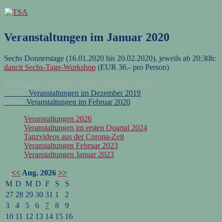
Zum
Inhalt
springen
Veranstaltungen im Januar 2020
Sechs Donnerstage (16.01.2020 bis 20.02.2020), jeweils ab 20:30h:
dancit Sechs-Tage-Workshop
(EUR 36.- pro Person)
Autor
Veröffentlicht
McDance
3. November 2019
3. November 2019
Beitragsnavigation
Vorheriger
am
Zurück
Veranstaltungen im Dezember 2019
Nächster
Beitrag:
Weiter
Veranstaltungen im Februar 2020
Beitrag:
Veranstaltungen 2026
Veranstaltungen im ersten Quartal 2024
Tanzvideos aus der Corona-Zeit
Veranstaltungen Februar 2023
Veranstaltungen Januar 2023
<<
Aug. 2026
>>
M
D
M
D
F
S
S
27
28
29
30
31
1
2
3
4
5
6
7
8
9
10
11
12
13
14
15
16