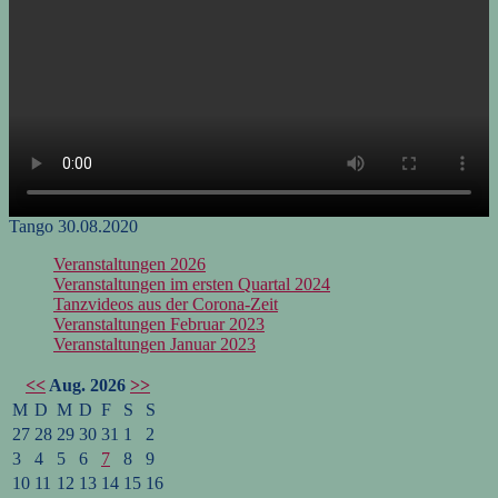
Tango 30.08.2020
Veranstaltungen 2026
Veranstaltungen im ersten Quartal 2024
Tanzvideos aus der Corona-Zeit
Veranstaltungen Februar 2023
Veranstaltungen Januar 2023
<<
Aug. 2026
>>
M
D
M
D
F
S
S
27
28
29
30
31
1
2
3
4
5
6
7
8
9
10
11
12
13
14
15
16