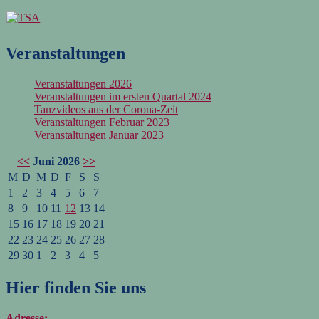
Zum
Inhalt
springen
Veranstaltungen
Veranstaltungen 2026
Veranstaltungen im ersten Quartal 2024
Tanzvideos aus der Corona-Zeit
Veranstaltungen Februar 2023
Veranstaltungen Januar 2023
<<
Juni 2026
>>
M
D
M
D
F
S
S
1
2
3
4
5
6
7
8
9
10
11
12
13
14
15
16
17
18
19
20
21
22
23
24
25
26
27
28
29
30
1
2
3
4
5
Hier finden Sie uns
Adresse: