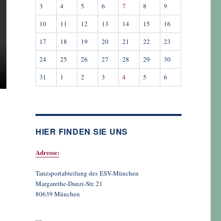
3
4
5
6
7
8
9
10
11
12
13
14
15
16
17
18
19
20
21
22
23
24
25
26
27
28
29
30
31
1
2
3
4
5
6
HIER FINDEN SIE UNS
Adresse:
Tanzsportabteilung des ESV-München
Margarethe-Danzi-Str. 21
80639 München